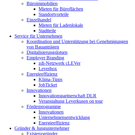
Büroimmobilien
Mieten für Büroflächen
Standortvorteile
Einzelhandel
Mieten für Ladenlokale
Stadtteile
Service für Unternehmen
Koordination und Unterstützung bei Genehmigungen
von Bauanträgen
Digitalisierungslotsen
Employer Branding
zdi-Netzwerk cLEVer
Leverbox
Energieeffizienz
Klima-Tipps
JobTicket
Innovationen
Innovationspartnerschaft DLR
Veranstaltung Leverkusen on tour
Förderprogramme
Innovationen
Unternehmensentwicklung
Energieeffizienz
Gründer & Jungunternehmer
Existenzgründer