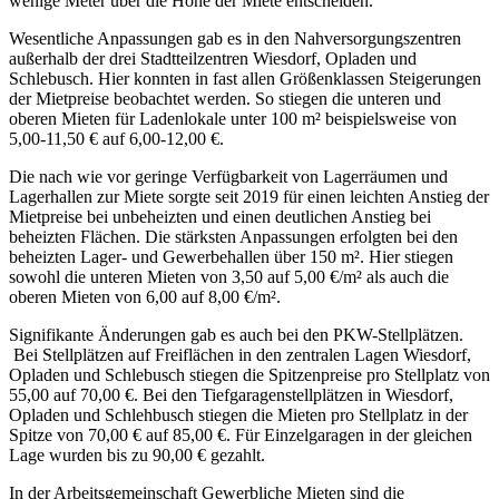
wenige Meter über die Höhe der Miete entscheiden.
Wesentliche Anpassungen gab es in den Nahversorgungszentren
außerhalb der drei Stadtteilzentren Wiesdorf, Opladen und
Schlebusch. Hier konnten in fast allen Größenklassen Steigerungen
der Mietpreise beobachtet werden. So stiegen die unteren und
oberen Mieten für Ladenlokale unter 100 m² beispielsweise von
5,00-11,50 € auf 6,00-12,00 €.
Die nach wie vor geringe Verfügbarkeit von Lagerräumen und
Lagerhallen zur Miete sorgte seit 2019 für einen leichten Anstieg der
Mietpreise bei unbeheizten und einen deutlichen Anstieg bei
beheizten Flächen. Die stärksten Anpassungen erfolgten bei den
beheizten Lager- und Gewerbehallen über 150 m². Hier stiegen
sowohl die unteren Mieten von 3,50 auf 5,00 €/m² als auch die
oberen Mieten von 6,00 auf 8,00 €/m².
Signifikante Änderungen gab es auch bei den PKW-Stellplätzen.
Bei Stellplätzen auf Freiflächen in den zentralen Lagen Wiesdorf,
Opladen und Schlebusch stiegen die Spitzenpreise pro Stellplatz von
55,00 auf 70,00 €. Bei den Tiefgaragenstellplätzen in Wiesdorf,
Opladen und Schlehbusch stiegen die Mieten pro Stellplatz in der
Spitze von 70,00 € auf 85,00 €. Für Einzelgaragen in der gleichen
Lage wurden bis zu 90,00 € gezahlt.
In der Arbeitsgemeinschaft Gewerbliche Mieten sind die