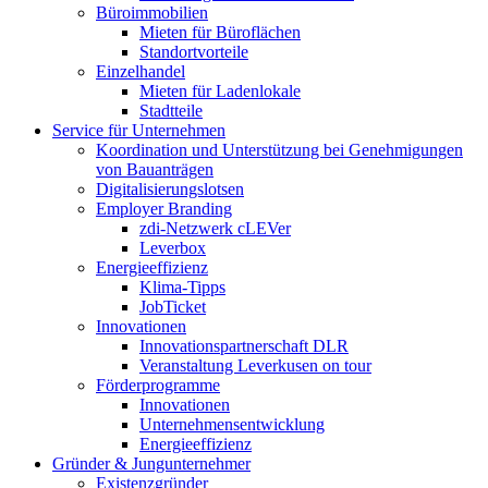
Büroimmobilien
Mieten für Büroflächen
Standortvorteile
Einzelhandel
Mieten für Ladenlokale
Stadtteile
Service für Unternehmen
Koordination und Unterstützung bei Genehmigungen
von Bauanträgen
Digitalisierungslotsen
Employer Branding
zdi-Netzwerk cLEVer
Leverbox
Energieeffizienz
Klima-Tipps
JobTicket
Innovationen
Innovationspartnerschaft DLR
Veranstaltung Leverkusen on tour
Förderprogramme
Innovationen
Unternehmensentwicklung
Energieeffizienz
Gründer & Jungunternehmer
Existenzgründer