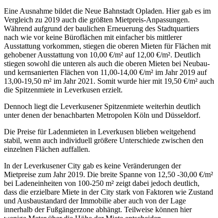
Eine Ausnahme bildet die Neue Bahnstadt Opladen. Hier gab es im
Vergleich zu 2019 auch die größten Mietpreis-Anpassungen.
Während aufgrund der baulichen Erneuerung des Stadtquartiers
nach wie vor keine Büroflächen mit einfacher bis mittlerer
Ausstattung vorkommen, stiegen die oberen Mieten für Flächen mit
gehobener Ausstattung von 10,00 €/m² auf 12,00 €/m². Deutlich
stiegen sowohl die unteren als auch die oberen Mieten bei Neubau-
und kernsanierten Flächen von 11,00-14,00 €/m² im Jahr 2019 auf
13,00-19,50 m² im Jahr 2021. Somit wurde hier mit 19,50 €/m² auch
die Spitzenmiete in Leverkusen erzielt.
Dennoch liegt die Leverkusener Spitzenmiete weiterhin deutlich
unter denen der benachbarten Metropolen Köln und Düsseldorf.
Die Preise für Ladenmieten in Leverkusen blieben weitgehend
stabil, wenn auch individuell größere Unterschiede zwischen den
einzelnen Flächen auffallen.
In der Leverkusener City gab es keine Veränderungen der
Mietpreise zum Jahr 2019. Die breite Spanne von 12,50 -30,00 €/m²
bei Ladeneinheiten von 100-250 m² zeigt dabei jedoch deutlich,
dass die erzielbare Miete in der City stark von Faktoren wie Zustand
und Ausbaustandard der Immobilie aber auch von der Lage
innerhalb der Fußgängerzone abhängt. Teilweise können hier