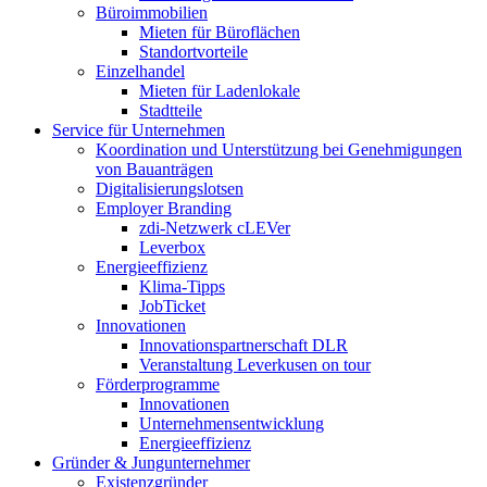
Büroimmobilien
Mieten für Büroflächen
Standortvorteile
Einzelhandel
Mieten für Ladenlokale
Stadtteile
Service für Unternehmen
Koordination und Unterstützung bei Genehmigungen
von Bauanträgen
Digitalisierungslotsen
Employer Branding
zdi-Netzwerk cLEVer
Leverbox
Energieeffizienz
Klima-Tipps
JobTicket
Innovationen
Innovationspartnerschaft DLR
Veranstaltung Leverkusen on tour
Förderprogramme
Innovationen
Unternehmensentwicklung
Energieeffizienz
Gründer & Jungunternehmer
Existenzgründer