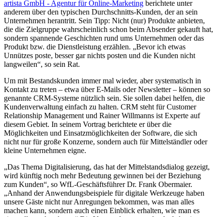
artista GmbH - Agentur für Online-Marketing
berichtete unter
anderem über den typischen Durchschnitts-Kunden, der an sein
Unternehmen herantritt. Sein Tipp: Nicht (nur) Produkte anbieten,
die die Zielgruppe wahrscheinlich schon beim Absender gekauft hat,
sondern spannende Geschichten rund ums Unternehmen oder das
Produkt bzw. die Dienstleistung erzählen. „Bevor ich etwas
Unnützes poste, besser gar nichts posten und die Kunden nicht
langweilen“, so sein Rat.
Um mit Bestandskunden immer mal wieder, aber systematisch in
Kontakt zu treten – etwa über E-Mails oder Newsletter – können so
genannte CRM-Systeme nützlich sein. Sie sollen dabei helfen, die
Kundenverwaltung einfach zu halten. CRM steht für Customer
Relationship Management und Rainer Willmanns ist Experte auf
diesem Gebiet. In seinem Vortrag berichtete er über die
Möglichkeiten und Einsatzmöglichkeiten der Software, die sich
nicht nur für große Konzerne, sondern auch für Mittelständler oder
kleine Unternehmen eigne.
„Das Thema Digitalisierung, das hat der Mittelstandsdialog gezeigt,
wird künftig noch mehr Bedeutung gewinnen bei der Beziehung
zum Kunden“, so WfL-Geschäftsführer Dr. Frank Obermaier.
„Anhand der Anwendungsbeispiele für digitale Werkzeuge haben
unsere Gäste nicht nur Anregungen bekommen, was man alles
machen kann, sondern auch einen Einblick erhalten, wie man es