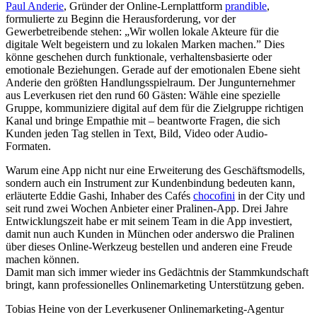
Paul Anderie
, Gründer der Online-Lernplattform
prandible
,
formulierte zu Beginn die Herausforderung, vor der
Gewerbetreibende stehen: „Wir wollen lokale Akteure für die
digitale Welt begeistern und zu lokalen Marken machen.” Dies
könne geschehen durch funktionale, verhaltensbasierte oder
emotionale Beziehungen. Gerade auf der emotionalen Ebene sieht
Anderie den größten Handlungsspielraum. Der Jungunternehmer
aus Leverkusen riet den rund 60 Gästen: Wähle eine spezielle
Gruppe, kommuniziere digital auf dem für die Zielgruppe richtigen
Kanal und bringe Empathie mit – beantworte Fragen, die sich
Kunden jeden Tag stellen in Text, Bild, Video oder Audio-
Formaten.
Warum eine App nicht nur eine Erweiterung des Geschäftsmodells,
sondern auch ein Instrument zur Kundenbindung bedeuten kann,
erläuterte Eddie Gashi, Inhaber des Cafés
chocofini
in der City und
seit rund zwei Wochen Anbieter einer Pralinen-App. Drei Jahre
Entwicklungszeit habe er mit seinem Team in die App investiert,
damit nun auch Kunden in München oder anderswo die Pralinen
über dieses Online-Werkzeug bestellen und anderen eine Freude
machen können.
Damit man sich immer wieder ins Gedächtnis der Stammkundschaft
bringt, kann professionelles Onlinemarketing Unterstützung geben.
Tobias Heine von der Leverkusener Onlinemarketing-Agentur