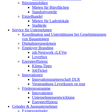
Büroimmobilien
Mieten für Büroflächen
Standortvorteile
Einzelhandel
Mieten für Ladenlokale
Stadtteile
Service für Unternehmen
Koordination und Unterstützung bei Genehmigungen
von Bauanträgen
Digitalisierungslotsen
Employer Branding
zdi-Netzwerk cLEVer
Leverbox
Energieeffizienz
Klima-Tipps
JobTicket
Innovationen
Innovationspartnerschaft DLR
Veranstaltung Leverkusen on tour
Förderprogramme
Innovationen
Unternehmensentwicklung
Energieeffizienz
Gründer & Jungunternehmer
Existenzgründer