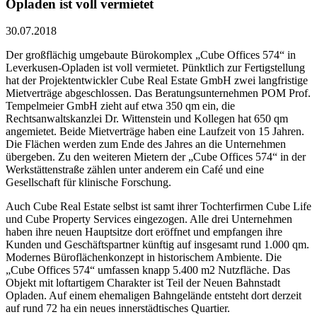
Opladen ist voll vermietet
30.07.2018
Der großflächig umgebaute Bürokomplex „Cube Offices 574“ in
Leverkusen-Opladen ist voll vermietet. Pünktlich zur Fertigstellung
hat der Projektentwickler Cube Real Estate GmbH zwei langfristige
Mietverträge abgeschlossen. Das Beratungsunternehmen POM Prof.
Tempelmeier GmbH zieht auf etwa 350 qm ein, die
Rechtsanwaltskanzlei Dr. Wittenstein und Kollegen hat 650 qm
angemietet. Beide Mietverträge haben eine Laufzeit von 15 Jahren.
Die Flächen werden zum Ende des Jahres an die Unternehmen
übergeben. Zu den weiteren Mietern der „Cube Offices 574“ in der
Werkstättenstraße zählen unter anderem ein Café und eine
Gesellschaft für klinische Forschung.
Auch Cube Real Estate selbst ist samt ihrer Tochterfirmen Cube Life
und Cube Property Services eingezogen. Alle drei Unternehmen
haben ihre neuen Hauptsitze dort eröffnet und empfangen ihre
Kunden und Geschäftspartner künftig auf insgesamt rund 1.000 qm.
Modernes Büroflächenkonzept in historischem Ambiente. Die
„Cube Offices 574“ umfassen knapp 5.400 m2 Nutzfläche. Das
Objekt mit loftartigem Charakter ist Teil der Neuen Bahnstadt
Opladen. Auf einem ehemaligen Bahngelände entsteht dort derzeit
auf rund 72 ha ein neues innerstädtisches Quartier.