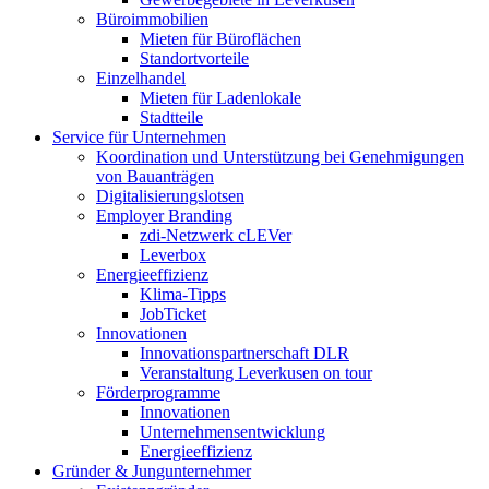
Büroimmobilien
Mieten für Büroflächen
Standortvorteile
Einzelhandel
Mieten für Ladenlokale
Stadtteile
Service für Unternehmen
Koordination und Unterstützung bei Genehmigungen
von Bauanträgen
Digitalisierungslotsen
Employer Branding
zdi-Netzwerk cLEVer
Leverbox
Energieeffizienz
Klima-Tipps
JobTicket
Innovationen
Innovationspartnerschaft DLR
Veranstaltung Leverkusen on tour
Förderprogramme
Innovationen
Unternehmensentwicklung
Energieeffizienz
Gründer & Jungunternehmer