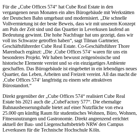
Für die „Cube Offices 574“ hat Cube Real Estate in den
vergangenen neun Monaten ein altes Bürogebäude mit Werkstätten
der Deutschen Bahn umgebaut und modernisiert. „Die schnelle
Vollvermietung ist der beste Beweis, dass wir mit unserem Konzept
am Puls der Zeit sind und das Quartier in Leverkusen laufend an
Bedeutung gewinnt. Die hohe Nachfrage hat uns gezeigt, dass wir
voll ins Schwarze getroffen haben“, sagt Tilman Gartmeier,
Geschäftsführerder Cube Real Estate. Co-Geschäftsführer Thore
Marenbach ergänzt: „Die ‚Cube Offices 574‘ waren für uns ein
besonderes Projekt. Wir haben bewusst zeitgenössische und
historische Elemente vereint und so ein einzigartiges Ambiente
geschaffen. Das Bürogebäude ist eingebettet in ein lebendiges neues
Quartier, das Leben, Arbeiten und Freizeit vereint. All das macht die
‚Cube Offices 574‘ langfristig zu einem sehr attraktiven
Bürostandort.“
Direkt gegenüber der „Cube Offices 574“ realisiert Cube Real
Estate bis 2021 auch die „CubeFactory 577“. Die ehemalige
Bahnausbesserungshalle bietet auf einer Nutzfläche von etwa
25.000 qm künftig Raum für studentisches Wohnen, Büro, Wohnen,
Fitnessnutzungen und Gastronomie. Direkt angrenzend errichtet
aktuell der Bau- und Liegenschaftsbetrieb NRW den Campus
Leverkusen für die Technische Hochschule Köln.