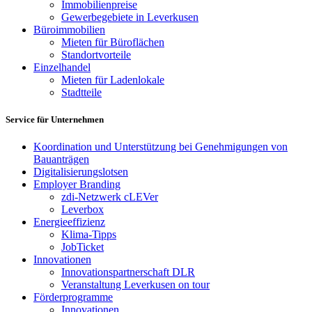
Immobilienpreise
Gewerbegebiete in Leverkusen
Büroimmobilien
Mieten für Büroflächen
Standortvorteile
Einzelhandel
Mieten für Ladenlokale
Stadtteile
Service für Unternehmen
Koordination und Unterstützung bei Genehmigungen von
Bauanträgen
Digitalisierungslotsen
Employer Branding
zdi-Netzwerk cLEVer
Leverbox
Energieeffizienz
Klima-Tipps
JobTicket
Innovationen
Innovationspartnerschaft DLR
Veranstaltung Leverkusen on tour
Förderprogramme
Innovationen