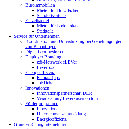
Büroimmobilien
Mieten für Büroflächen
Standortvorteile
Einzelhandel
Mieten für Ladenlokale
Stadtteile
Service für Unternehmen
Koordination und Unterstützung bei Genehmigungen
von Bauanträgen
Digitalisierungslotsen
Employer Branding
zdi-Netzwerk cLEVer
Leverbox
Energieeffizienz
Klima-Tipps
JobTicket
Innovationen
Innovationspartnerschaft DLR
Veranstaltung Leverkusen on tour
Förderprogramme
Innovationen
Unternehmensentwicklung
Energieeffizienz
Gründer & Jungunternehmer