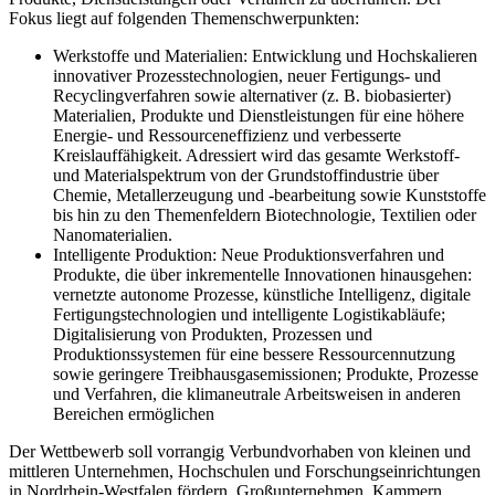
Fokus liegt auf folgenden Themenschwerpunkten:
Werkstoffe und Materialien: Entwicklung und Hochskalieren
innovativer Prozesstechnologien, neuer Fertigungs- und
Recyclingverfahren sowie alternativer (z. B. biobasierter)
Materialien, Produkte und Dienstleistungen für eine höhere
Energie- und Ressourceneffizienz und verbesserte
Kreislauffähigkeit. Adressiert wird das gesamte Werkstoff-
und Materialspektrum von der Grundstoffindustrie über
Chemie, Metallerzeugung und -bearbeitung sowie Kunststoffe
bis hin zu den Themenfeldern Biotechnologie, Textilien oder
Nanomaterialien.
Intelligente Produktion: Neue Produktionsverfahren und
Produkte, die über inkrementelle Innovationen hinausgehen:
vernetzte autonome Prozesse, künstliche Intelligenz, digitale
Fertigungstechnologien und intelligente Logistikabläufe;
Digitalisierung von Produkten, Prozessen und
Produktionssystemen für eine bessere Ressourcennutzung
sowie geringere Treibhausgasemissionen; Produkte, Prozesse
und Verfahren, die klimaneutrale Arbeitsweisen in anderen
Bereichen ermöglichen
Der Wettbewerb soll vorrangig Verbundvorhaben von kleinen und
mittleren Unternehmen, Hochschulen und Forschungseinrichtungen
in Nordrhein-Westfalen fördern. Großunternehmen, Kammern,