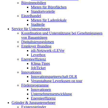
Büroimmobilien
Mieten für Büroflächen
Standortvorteile
Einzelhandel
Mieten für Ladenlokale
Stadtteile
Service für Unternehmen
Koordination und Unterstützung bei Genehmigungen
von Bauanträgen
Digitalisierungslotsen
Employer Branding
zdi-Netzwerk cLEVer
Leverbox
Energieeffizienz
Klima-Tipps
JobTicket
Innovationen
Innovationspartnerschaft DLR
Veranstaltung Leverkusen on tour
Förderprogramme
Innovationen
Unternehmensentwicklung
Energieeffizienz
Gründer & Jungunternehmer
Existenzgründer