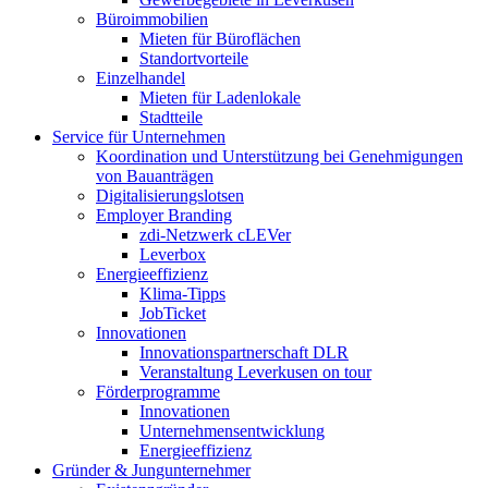
Büroimmobilien
Mieten für Büroflächen
Standortvorteile
Einzelhandel
Mieten für Ladenlokale
Stadtteile
Service für Unternehmen
Koordination und Unterstützung bei Genehmigungen
von Bauanträgen
Digitalisierungslotsen
Employer Branding
zdi-Netzwerk cLEVer
Leverbox
Energieeffizienz
Klima-Tipps
JobTicket
Innovationen
Innovationspartnerschaft DLR
Veranstaltung Leverkusen on tour
Förderprogramme
Innovationen
Unternehmensentwicklung
Energieeffizienz
Gründer & Jungunternehmer