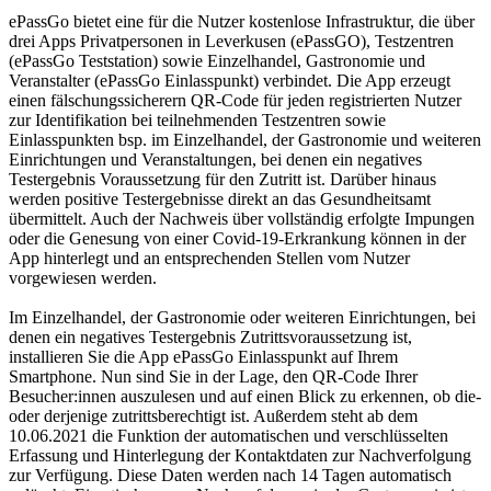
ePassGo bietet eine für die Nutzer kostenlose Infrastruktur, die über
drei Apps Privatpersonen in Leverkusen (ePassGO), Testzentren
(ePassGo Teststation) sowie Einzelhandel, Gastronomie und
Veranstalter (ePassGo Einlasspunkt) verbindet. Die App erzeugt
einen fälschungssicherern QR-Code für jeden registrierten Nutzer
zur Identifikation bei teilnehmenden Testzentren sowie
Einlasspunkten bsp. im Einzelhandel, der Gastronomie und weiteren
Einrichtungen und Veranstaltungen, bei denen ein negatives
Testergebnis Voraussetzung für den Zutritt ist. Darüber hinaus
werden positive Testergebnisse direkt an das Gesundheitsamt
übermittelt. Auch der Nachweis über vollständig erfolgte Impungen
oder die Genesung von einer Covid-19-Erkrankung können in der
App hinterlegt und an entsprechenden Stellen vom Nutzer
vorgewiesen werden.
Im Einzelhandel, der Gastronomie oder weiteren Einrichtungen, bei
denen ein negatives Testergebnis Zutrittsvoraussetzung ist,
installieren Sie die App ePassGo Einlasspunkt auf Ihrem
Smartphone. Nun sind Sie in der Lage, den QR-Code Ihrer
Besucher:innen auszulesen und auf einen Blick zu erkennen, ob die-
oder derjenige zutrittsberechtigt ist. Außerdem steht ab dem
10.06.2021 die Funktion der automatischen und verschlüsselten
Erfassung und Hinterlegung der Kontaktdaten zur Nachverfolgung
zur Verfügung. Diese Daten werden nach 14 Tagen automatisch