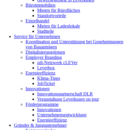
Büroimmobilien
Mieten für Büroflächen
Standortvorteile
Einzelhandel
Mieten für Ladenlokale
Stadtteile
Service für Unternehmen
Koordination und Unterstützung bei Genehmigungen
von Bauanträgen
Digitalisierungslotsen
Employer Branding
zdi-Netzwerk cLEVer
Leverbox
Energieeffizienz
Klima-Tipps
JobTicket
Innovationen
Innovationspartnerschaft DLR
Veranstaltung Leverkusen on tour
Förderprogramme
Innovationen
Unternehmensentwicklung
Energieeffizienz
Gründer & Jungunternehmer