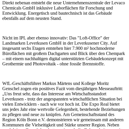
Direkt nebenan entsteht die neue Unternehmenszentrale der Levaco
Chemicals GmbH inklusive Laborflächen für Forschung und
Entwicklung. Energetisch und bautechnisch ist das Gebäude
ebenfalls auf dem neusten Stand.
Nicht im IPL aber ebenso innovativ: Das "Loft-Office" der
Landmarken Leverkusen GmbH in der Leverkusener City. Auf
insgesamt sechs Etagen entstehen hier 7.900 m² hochmoderne
Büroflächen mit großem Dachgarten und Blick über den Chempark
– mit einem nachhaltigen digital unterstützten Gebäudekonzept mit
Geothermie und Photovoltaik - ohne fossile Brennstoffe.
WfL-Geschäftsführer Markus Märtens und Kollege Moritz
Genschel zogen ein positives Fazit vom diesjährigen Messeauftritt:
„Uns freut sehr, dass das Interesse am Wirtschaftsstandort
Leverkusen - trotz der angespannten wirtschaftlichen Situation bei
vielen Entwicklern - nach wie vor hoch ist. Die Expo Real bietet
uns jedes Jahr eine wertvolle Gelegenheit, bestehende Beziehungen
zu pflegen und neue zu knüpfen. Am Gemeinschaftsstand des
Region Köln Bonn e.V. demonstrieren wir gemeinsam mit anderen
Kommunen die Vielseitigkeit und Stärke unserer Region. Neben