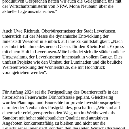
produktiven Gesprächen hatten wir auch die Gelegenheit, uns mit
der Wirtschaftsministerin von NRW, Mona Neubaur, über die
aktuelle Lage auszutauschen.“
Auch Uwe Richrath, Oberbürgermeister der Stadt Leverkusen,
unterstrich auf der Messe die dynamische Entwicklung der
Innenstadt Wiesdorf in Hinblick auf ihre Zukunftsfähigkeit: „Nach
der Inbetriebnahme des neuen Gleises für den Rhein-Ruhr-Express
mit einem Halt in Leverkusen-Mitte befindet sich die städtebauliche
Umgestaltung der Leverkusener Innenstadt in vollem Gange. Dies
umfasst Projekte wie den Umbau der Luminaden und die bauliche
Weiterentwicklung der Wöhlerstraße, die mit Hochdruck
vorangetrieben werden“.
Für Anfang 2024 sei die Fertigstellung des Quartierstreffs in der
historischen Feuerwache Dönhoffstraße geplant. Gleichzeitig
würden Planungs- und Baurechte für private Investitionsprojekte,
darunter der Neubau des Postgeländes, geschaffen. „Wir sind auf
einem sehr erfolgversprechenden Weg, um im Wettbewerb als
Standort mit hoher städtebaulicher Qualität und attraktiven
Angeboten konkurrenzfähig zu bleiben und nicht nur die
Leverkusener Innenstadt, sondern den gesamten Wirtschaftsstandort