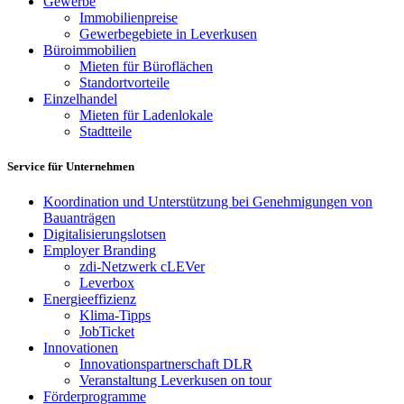
Gewerbe
Immobilienpreise
Gewerbegebiete in Leverkusen
Büroimmobilien
Mieten für Büroflächen
Standortvorteile
Einzelhandel
Mieten für Ladenlokale
Stadtteile
Service für Unternehmen
Koordination und Unterstützung bei Genehmigungen von
Bauanträgen
Digitalisierungslotsen
Employer Branding
zdi-Netzwerk cLEVer
Leverbox
Energieeffizienz
Klima-Tipps
JobTicket
Innovationen
Innovationspartnerschaft DLR
Veranstaltung Leverkusen on tour
Förderprogramme