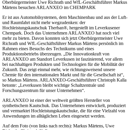
Oberbürgermeister Uwe Richrath und WfL-Geschäftsführer Markus
Märtens besuchen ARLANXEO im CHEMPARK
Er ist aus Automobilsystemen, dem Maschinenbau und aus der Luft-
und Raumfahrt nicht mehr wegzudenken: der
Hochleistungskautschuk Therban®, hergestellt im Leverkusener
Chempark. Doch das Unternehmen ARLANXEO hat noch viel
mehr zu bieten. Davon konnten sich jetzt Oberbürgermeister Uwe
Richrath und WfL-Geschäftsführer Markus Märtens persönlich im
Rahmen eines Besuchs des Technikums und eines
Produktionsbetriebs überzeugen. „Die Innovationkraft von
ARLANXEO am Standort Leverkusen ist faszinierend, vor allem
bei nachhaltigen Produkten und Technologien für die Mobilität der
Zukunft. Das zeigt einmal mehr, wie richtungsweisend unsere
Chemie für den internationalen Markt und für die Gesellschaft ist“,
so Markus Märtens. ARLANXEO-Geschäftsführer Christoph Kalla
betonte: „Leverkusen bleibt wichtige Schaltzentrale und
Forschungszentrum für unser Unternehmen“.
ARLANXEO ist einer der weltweit größten Hersteller von
synthetischem Kautschuk. Das Unternehmen entwickelt, produziert
und vermarktet Hochleistungskautschuke, die für eine Vielzahl von
Anwendungen im alltäglichen Leben eingesetzt werden.
Auf dem Foto (von links nach rechts): Markus Märtens, Uwe