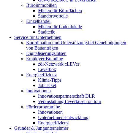
Büroimmobilien
Mieten für Büroflächen
Standortvorteile
Einzelhandel
Mieten für Ladenlokale
Stadtteile
Service für Unternehmen
Koordination und Unterstützung bei Genehmigungen
von Bauanträgen
Digitalisierungslotsen
Employer Branding
zdi-Netzwerk cLEVer
Leverbox
Energieeffizienz
Klima-Tipps
JobTicket
Innovationen
Innovationspartnerschaft DLR
Veranstaltung Leverkusen on tour
Förderprogramme
Innovationen
Unternehmensentwicklung
Energieeffizienz
Gründer & Jungunternehmer