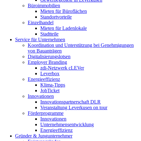
Büroimmobilien
Mieten für Büroflächen
Standortvorteile
Einzelhandel
Mieten für Ladenlokale
Stadtteile
Service für Unternehmen
Koordination und Unterstützung bei Genehmigungen
von Bauanträgen
Digitalisierungslotsen
Employer Branding
zdi-Netzwerk cLEVer
Leverbox
Energieeffizienz
Klima-Tipps
JobTicket
Innovationen
Innovationspartnerschaft DLR
Veranstaltung Leverkusen on tour
Förderprogramme
Innovationen
Unternehmensentwicklung
Energieeffizienz
Gründer & Jungunternehmer