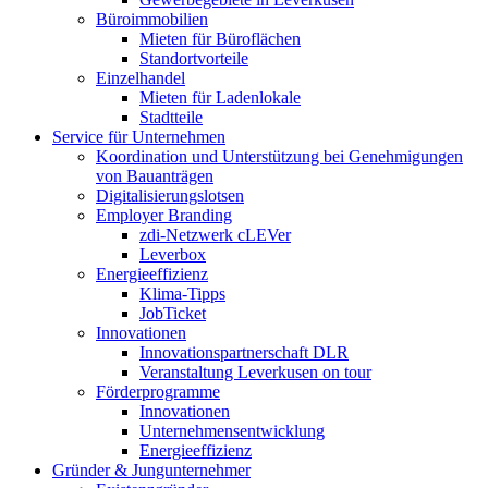
Büroimmobilien
Mieten für Büroflächen
Standortvorteile
Einzelhandel
Mieten für Ladenlokale
Stadtteile
Service für Unternehmen
Koordination und Unterstützung bei Genehmigungen
von Bauanträgen
Digitalisierungslotsen
Employer Branding
zdi-Netzwerk cLEVer
Leverbox
Energieeffizienz
Klima-Tipps
JobTicket
Innovationen
Innovationspartnerschaft DLR
Veranstaltung Leverkusen on tour
Förderprogramme
Innovationen
Unternehmensentwicklung
Energieeffizienz
Gründer & Jungunternehmer