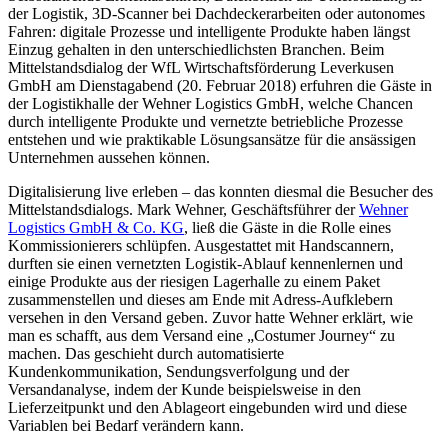
der Logistik, 3D-Scanner bei Dachdeckerarbeiten oder autonomes
Fahren: digitale Prozesse und intelligente Produkte haben längst
Einzug gehalten in den unterschiedlichsten Branchen. Beim
Mittelstandsdialog der WfL Wirtschaftsförderung Leverkusen
GmbH am Dienstagabend (20. Februar 2018) erfuhren die Gäste in
der Logistikhalle der Wehner Logistics GmbH, welche Chancen
durch intelligente Produkte und vernetzte betriebliche Prozesse
entstehen und wie praktikable Lösungsansätze für die ansässigen
Unternehmen aussehen können.
Digitalisierung live erleben – das konnten diesmal die Besucher des
Mittelstandsdialogs. Mark Wehner, Geschäftsführer der
Wehner
Logistics GmbH & Co. KG
, ließ die Gäste in die Rolle eines
Kommissionierers schlüpfen. Ausgestattet mit Handscannern,
durften sie einen vernetzten Logistik-Ablauf kennenlernen und
einige Produkte aus der riesigen Lagerhalle zu einem Paket
zusammenstellen und dieses am Ende mit Adress-Aufklebern
versehen in den Versand geben. Zuvor hatte Wehner erklärt, wie
man es schafft, aus dem Versand eine „Costumer Journey“ zu
machen. Das geschieht durch automatisierte
Kundenkommunikation, Sendungsverfolgung und der
Versandanalyse, indem der Kunde beispielsweise in den
Lieferzeitpunkt und den Ablageort eingebunden wird und diese
Variablen bei Bedarf verändern kann.