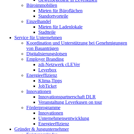
Büroimmobilien
Mieten für Büroflächen
Standortvorteile
Einzelhandel
Mieten für Ladenlokale
Stadtteile
Service für Unternehmen
Koordination und Unterstützung bei Genehmigungen
von Bauanträgen
Digitalisierungslotsen
Employer Branding
zdi-Netzwerk cLEVer
Leverbox
Energieeffizienz
Klima-Tipps
JobTicket
Innovationen
Innovationspartnerschaft DLR
Veranstaltung Leverkusen on tour
Förderprogramme
Innovationen
Unternehmensentwicklung
Energieeffizienz
Gründer & Jungunternehmer