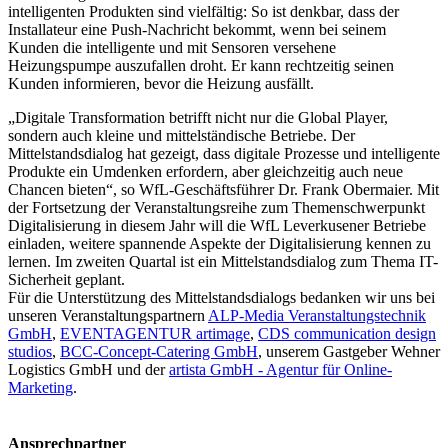
intelligenten Produkten sind vielfältig: So ist denkbar, dass der
Installateur eine Push-Nachricht bekommt, wenn bei seinem
Kunden die intelligente und mit Sensoren versehene
Heizungspumpe auszufallen droht. Er kann rechtzeitig seinen
Kunden informieren, bevor die Heizung ausfällt.
„Digitale Transformation betrifft nicht nur die Global Player,
sondern auch kleine und mittelständische Betriebe. Der
Mittelstandsdialog hat gezeigt, dass digitale Prozesse und intelligente
Produkte ein Umdenken erfordern, aber gleichzeitig auch neue
Chancen bieten“, so WfL-Geschäftsführer Dr. Frank Obermaier. Mit
der Fortsetzung der Veranstaltungsreihe zum Themenschwerpunkt
Digitalisierung in diesem Jahr will die WfL Leverkusener Betriebe
einladen, weitere spannende Aspekte der Digitalisierung kennen zu
lernen. Im zweiten Quartal ist ein Mittelstandsdialog zum Thema IT-
Sicherheit geplant.
Für die Unterstützung des Mittelstandsdialogs bedanken wir uns bei
unseren Veranstaltungspartnern
ALP-Media Veranstaltungstechnik
GmbH
,
EVENTAGENTUR artimage
,
CDS communication design
studios
,
BCC-Concept-Catering GmbH
, unserem Gastgeber Wehner
Logistics GmbH und der
artista GmbH - Agentur für Online-
Marketing
.
Ansprechpartner