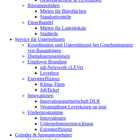
Büroimmobilien
Mieten für Büroflächen
Standortvorteile
Einzelhandel
Mieten für Ladenlokale
Stadtteile
Service für Unternehmen
Koordination und Unterstützung bei Genehmigungen
von Bauanträgen
Digitalisierungslotsen
Employer Branding
zdi-Netzwerk cLEVer
Leverbox
Energieeffizienz
Klima-Tipps
JobTicket
Innovationen
Innovationspartnerschaft DLR
Veranstaltung Leverkusen on tour
Förderprogramme
Innovationen
Unternehmensentwicklung
Energieeffizienz
Gründer & Jungunternehmer