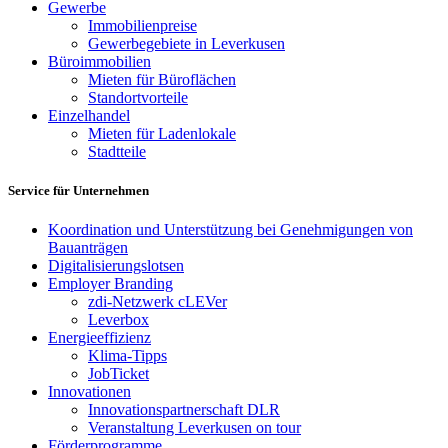
Gewerbe
Immobilienpreise
Gewerbegebiete in Leverkusen
Büroimmobilien
Mieten für Büroflächen
Standortvorteile
Einzelhandel
Mieten für Ladenlokale
Stadtteile
Service für Unternehmen
Koordination und Unterstützung bei Genehmigungen von
Bauanträgen
Digitalisierungslotsen
Employer Branding
zdi-Netzwerk cLEVer
Leverbox
Energieeffizienz
Klima-Tipps
JobTicket
Innovationen
Innovationspartnerschaft DLR
Veranstaltung Leverkusen on tour
Förderprogramme