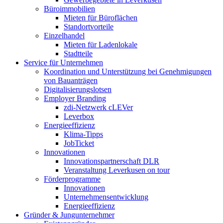
Büroimmobilien
Mieten für Büroflächen
Standortvorteile
Einzelhandel
Mieten für Ladenlokale
Stadtteile
Service für Unternehmen
Koordination und Unterstützung bei Genehmigungen
von Bauanträgen
Digitalisierungslotsen
Employer Branding
zdi-Netzwerk cLEVer
Leverbox
Energieeffizienz
Klima-Tipps
JobTicket
Innovationen
Innovationspartnerschaft DLR
Veranstaltung Leverkusen on tour
Förderprogramme
Innovationen
Unternehmensentwicklung
Energieeffizienz
Gründer & Jungunternehmer