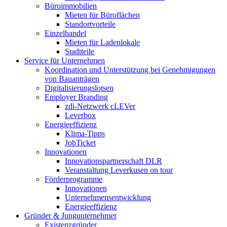
Büroimmobilien
Mieten für Büroflächen
Standortvorteile
Einzelhandel
Mieten für Ladenlokale
Stadtteile
Service für Unternehmen
Koordination und Unterstützung bei Genehmigungen
von Bauanträgen
Digitalisierungslotsen
Employer Branding
zdi-Netzwerk cLEVer
Leverbox
Energieeffizienz
Klima-Tipps
JobTicket
Innovationen
Innovationspartnerschaft DLR
Veranstaltung Leverkusen on tour
Förderprogramme
Innovationen
Unternehmensentwicklung
Energieeffizienz
Gründer & Jungunternehmer
Existenzgründer