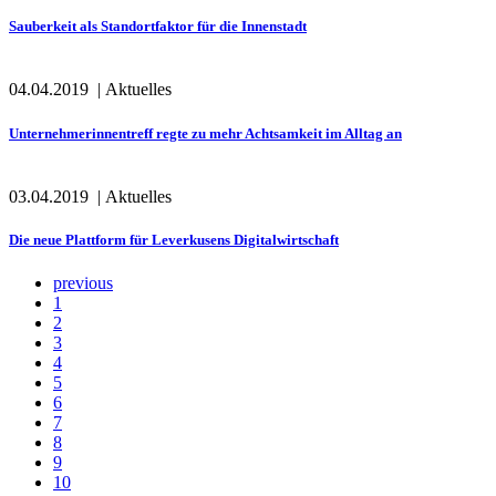
Sauberkeit als Standortfaktor für die Innenstadt
04.04.2019
|
Aktuelles
Unternehmerinnentreff regte zu mehr Achtsamkeit im Alltag an
03.04.2019
|
Aktuelles
Die neue Plattform für Leverkusens Digitalwirtschaft
previous
1
2
3
4
5
6
7
8
9
10