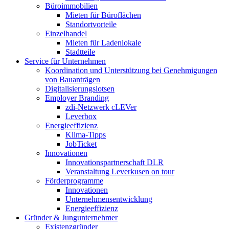
Büroimmobilien
Mieten für Büroflächen
Standortvorteile
Einzelhandel
Mieten für Ladenlokale
Stadtteile
Service für Unternehmen
Koordination und Unterstützung bei Genehmigungen
von Bauanträgen
Digitalisierungslotsen
Employer Branding
zdi-Netzwerk cLEVer
Leverbox
Energieeffizienz
Klima-Tipps
JobTicket
Innovationen
Innovationspartnerschaft DLR
Veranstaltung Leverkusen on tour
Förderprogramme
Innovationen
Unternehmensentwicklung
Energieeffizienz
Gründer & Jungunternehmer
Existenzgründer